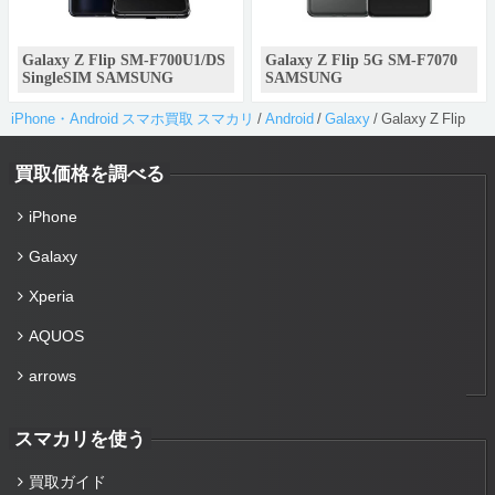
Galaxy Z Flip SM-F700U1/DS
Galaxy Z Flip 5G SM-F7070
SingleSIM SAMSUNG
SAMSUNG
iPhone・Android スマホ買取 スマカリ
/
Android
/
Galaxy
/
Galaxy Z Flip
買取価格を調べる
iPhone
Galaxy
Xperia
AQUOS
arrows
スマカリを使う
買取ガイド