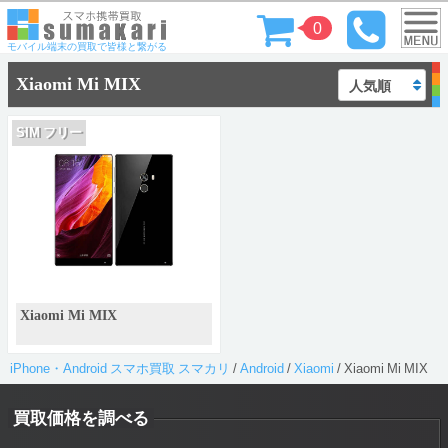
0
モバイル端末の買取で皆様と繋がる
Xiaomi Mi MIX
SIM フリー
Xiaomi Mi MIX
iPhone・Android スマホ買取 スマカリ
/
Android
/
Xiaomi
/
Xiaomi Mi MIX
買取価格を調べる