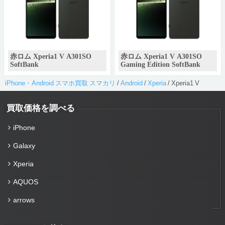
赤ロム Xperia1 V A301SO
赤ロム Xperia1 V A301SO
SoftBank
Gaming Edition SoftBank
iPhone・Android スマホ買取 スマカリ
/
Android
/
Xperia
/
Xperia1 V
買取価格を調べる
iPhone
Galaxy
Xperia
AQUOS
arrows