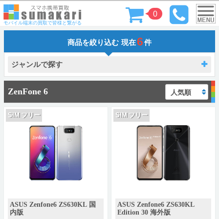
0
モバイル端末の買取で皆様と繋がる
6
商品を絞り込む
現在
件
ジャンルで探す
ZenFone 6
SIM フリー
SIM フリー
ASUS Zenfone6 ZS630KL 国
ASUS Zenfone6 ZS630KL
内版
Edition 30 海外版