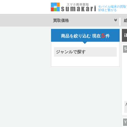
モバイル端末の買取
皆様と繋がる
買取価格
5
i
商品を絞り込む
現在
件
S
ジャンルで探す
Y