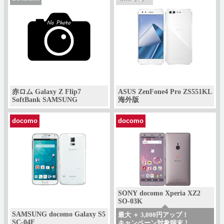
赤ロム Galaxy Z Flip7
ASUS ZenFone4 Pro ZS551KL
SoftBank SAMSUNG
海外版
docomo
docomo
SONY docomo Xperia XZ2
SO-03K
SAMSUNG docomo Galaxy S5
最大 ＋ 3,000円アップ！
SC-04F
キャンペーン対象端末！