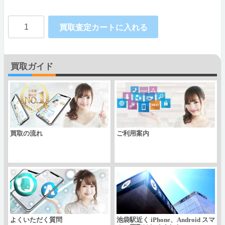
Apple
買取査定カートに入れる
iPhone14
Plus
買取ガイド
docomo
個
買取の流れ
ご利用案内
よくいただく質問
池袋駅近く iPhone、Android スマ