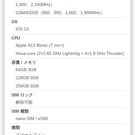
1,900、2,100MHz）
GSM/EDGE（850、900、1,800、1,900MHz）
OS
iOS 13
CPU
Apple A13 Bionic (7 nm+)
Hexa-core (2×2.65 GHz Lightning + 4×1.8 GHz Thunder)
容量 / メモリ
64GB 3GB
128GB 3GB
256GB 3GB
SIM ロック
解除可能
SIM 種類
nano-SIM / eSIM
種類
スマートフォン