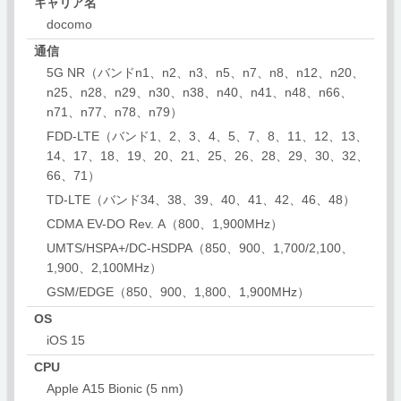
キャリア名
docomo
通信
5G NR（バンドn1、n2、n3、n5、n7、n8、n12、n20、
n25、n28、n29、n30、n38、n40、n41、n48、n66、
n71、n77、n78、n79）
FDD-LTE（バンド1、2、3、4、5、7、8、11、12、13、
14、17、18、19、20、21、25、26、28、29、30、32、
66、71）
TD-LTE（バンド34、38、39、40、41、42、46、48）
CDMA EV-DO Rev. A（800、1,900MHz）
UMTS/HSPA+/DC-HSDPA（850、900、1,700/2,100、
1,900、2,100MHz）
GSM/EDGE（850、900、1,800、1,900MHz）
OS
iOS 15
CPU
Apple A15 Bionic (5 nm)