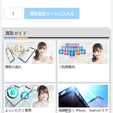
Apple
買取査定カートに入れる
iPhone13
Pro
買取ガイド
Max
docomo
個
買取の流れ
ご利用案内
よくいただく質問
池袋駅近く iPhone、Android スマ