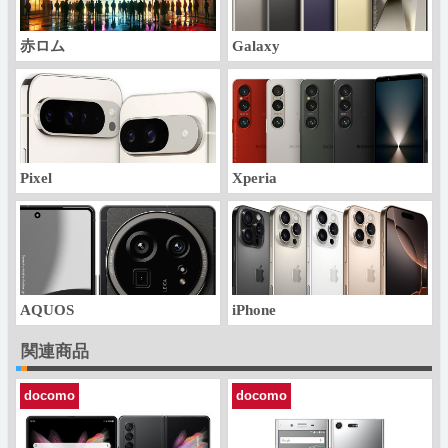
赤ロム
Galaxy
Pixel
Xperia
AQUOS
iPhone
関連商品
docomo
docomo