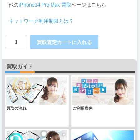
他の
iPhone14 Pro Max 買取
ページはこちら
ネットワーク利用制限とは？
Apple
買取査定カートに入れる
iPhone14
Pro
買取ガイド
Max
楽
天
個
買取の流れ
ご利用案内