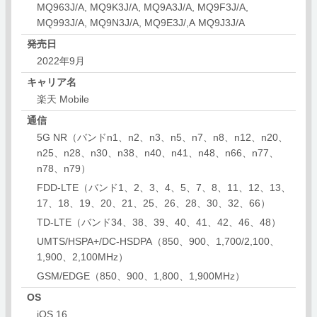
MQ963J/A, MQ9K3J/A, MQ9A3J/A, MQ9F3J/A,
MQ993J/A, MQ9N3J/A, MQ9E3J/,A MQ9J3J/A
発売日
2022年9月
キャリア名
楽天 Mobile
通信
5G NR（バンドn1、n2、n3、n5、n7、n8、n12、n20、
n25、n28、n30、n38、n40、n41、n48、n66、n77、
n78、n79）
FDD‑LTE（バンド1、2、3、4、5、7、8、11、12、13、
17、18、19、20、21、25、26、28、30、32、66）
TD-LTE（バンド34、38、39、40、41、42、46、48）
UMTS/HSPA+/DC-HSDPA（850、900、1,700/2,100、
1,900、2,100MHz）
GSM/EDGE（850、900、1,800、1,900MHz）
OS
iOS 16