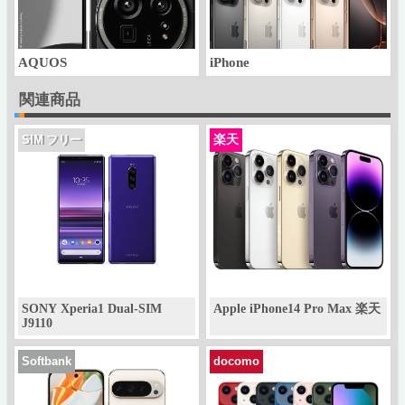
AQUOS
iPhone
関連商品
楽天
SIM フリー
SONY Xperia1 Dual-SIM
Apple iPhone14 Pro Max 楽天
J9110
Softbank
docomo