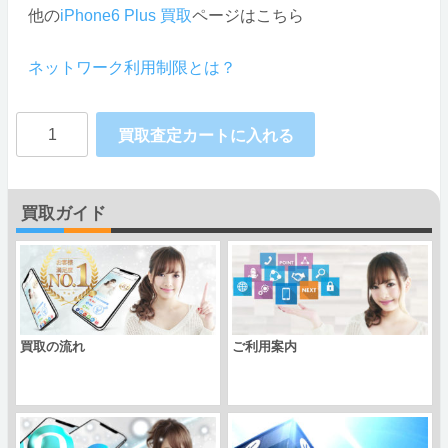
他の
iPhone6 Plus 買取
ページはこちら
ネットワーク利用制限とは？
Apple
買取査定カートに入れる
iPhone6
Plus
買取ガイド
docomo
個
買取の流れ
ご利用案内