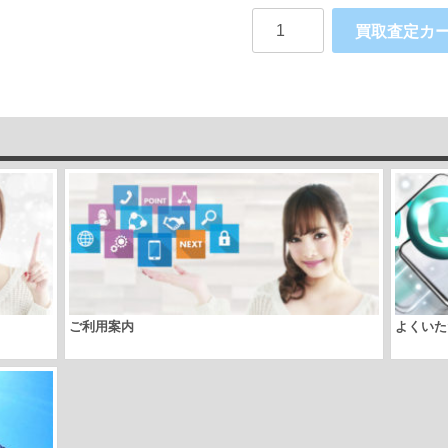
Apple
買取査定カ
iPhoneSE
au
個
ご利用案内
よくいた