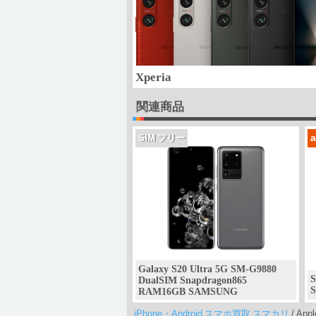
Xperia
関連商品
SIM フリー
Galaxy S20 Ultra 5G SM-G9880
S
DualSIM Snapdragon865
RAM16GB SAMSUNG
iPhone・Android スマホ買取 スマカリ
/
Appl