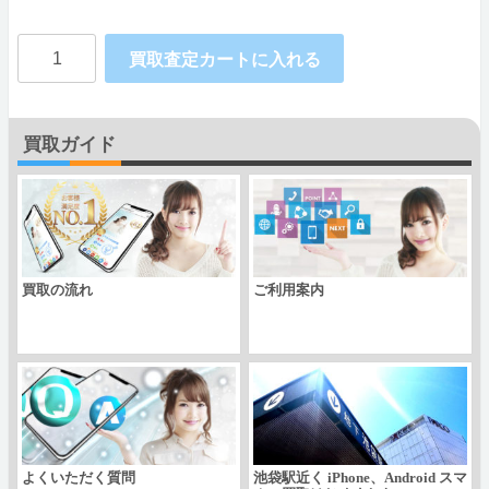
Apple
買取査定カートに入れる
iPhoneX
SIM
買取ガイド
フ
リ
ー
個
買取の流れ
ご利用案内
よくいただく質問
池袋駅近く iPhone、Android スマ