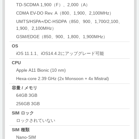
TD-SCDMA 1,900（F）、2,000（A）
CDMA EV-DO Rev. A（800、1,900、2,100MHz）
UMTS/HSPA+/DC-HSDPA（850、900、1,700/2,100、
1,900、2,100MHz）
GSM/EDGE（850、900、1,800、1,900MHz）
OS
iOS 11.1.1、iOS14.4.2にアップグレード可能
CPU
Apple A11 Bionic (10 nm)
Hexa-core 2.39 GHz (2x Monsoon + 4x Mistral)
容量 / メモリ
64GB 3GB
256GB 3GB
SIM ロック
ロックされていない
SIM 種類
Nano-SIM