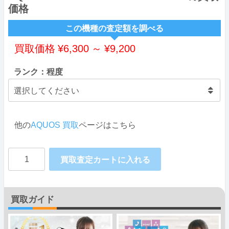
価格
この機種の査定額を調べる
買取価格
¥
6,300
～
¥
9,200
ランク：程度
他の
AQUOS 買取
ページはこちら
AQUOS
買取査定カートに入れる
sense5G
SH-
買取ガイド
M17
SHARP