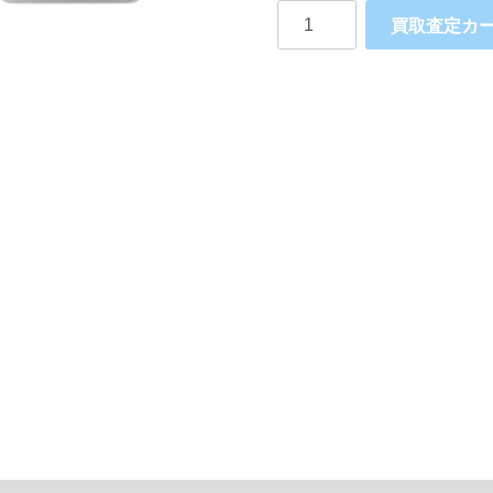
AQUOS
買取査定カ
Z2
FS8002
SHARP
個