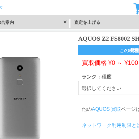
で
総合案内
査定を上げる
AQUOS Z2 FS8002
この機種
買取価格
¥
0
～
¥
100
ランク：程度
他の
AQUOS 買取
ページ
ネットワーク利用制限と