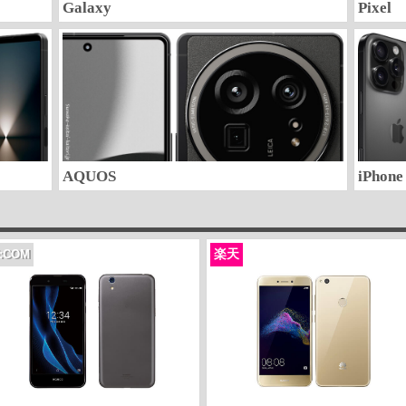
Galaxy
Pixel
AQUOS
iPhone
楽天
J:COM