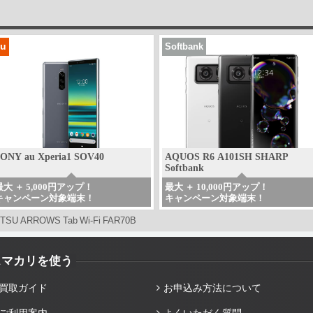
au
Softbank
ONY au Xperia1 SOV40
AQUOS R6 A101SH SHARP
Softbank
最大 ＋ 5,000円アップ！
最大 ＋ 10,000円アップ！
キャンペーン対象端末！
キャンペーン対象端末！
ITSU ARROWS Tab Wi-Fi FAR70B
スマカリを使う
買取ガイド
お申込み方法について
ご利用案内
よくいただく質問