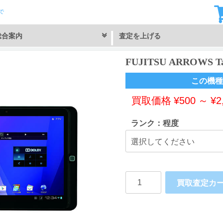
で
総合案内
査定を上げる
FUJITSU ARROWS T
この機種
買取価格
¥
500
～
¥
2
ランク：程度
FUJITSU
買取査定カ
ARROWS
Tab