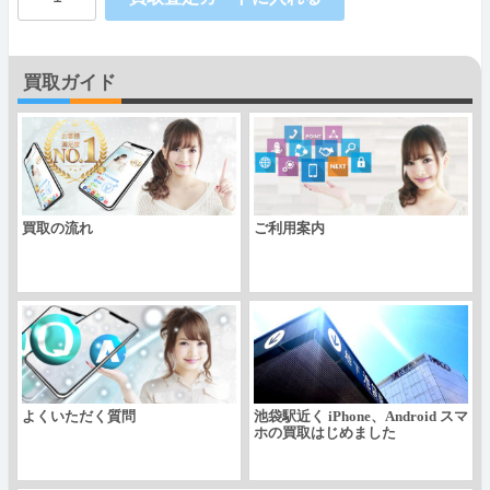
docomo
ARROWS
買取ガイド
NX
F-
05F
個
買取の流れ
ご利用案内
よくいただく質問
池袋駅近く iPhone、Android スマ
ホの買取はじめました