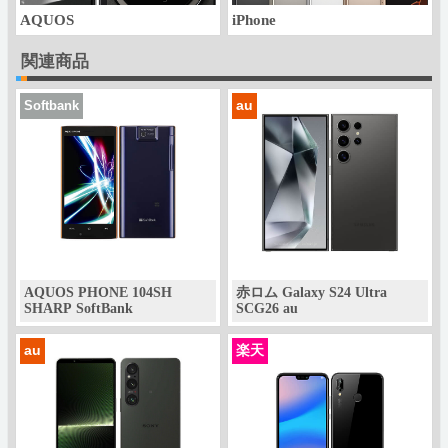
AQUOS
iPhone
関連商品
au
Softbank
AQUOS PHONE 104SH
赤ロム Galaxy S24 Ultra
SHARP SoftBank
SCG26 au
au
楽天