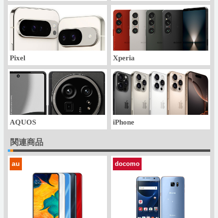
Pixel
Xperia
AQUOS
iPhone
関連商品
au
docomo