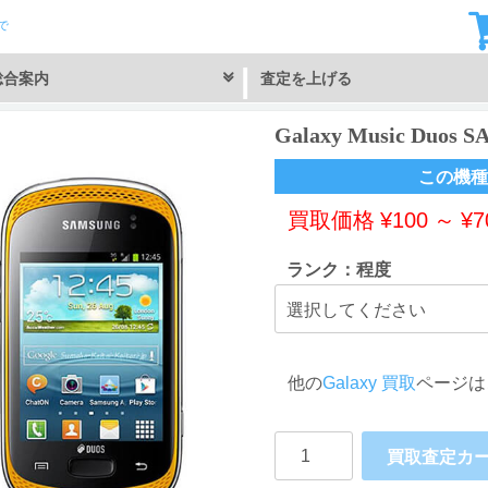
で
総合案内
査定を上げる
Galaxy Music Duo
この機種
買取価格
¥
100
～
¥
7
ランク：程度
他の
Galaxy 買取
ページは
Galaxy
買取査定カ
Music