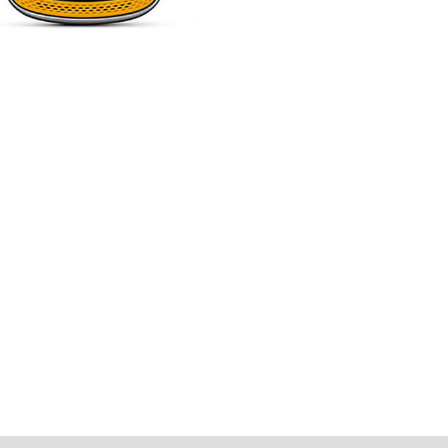
Duos
SAMSUNG
個