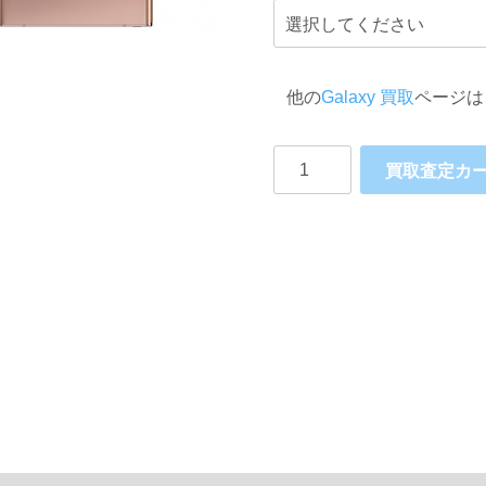
他の
Galaxy 買取
ページは
Galaxy
買取査定カ
Note20
Ultra
5G
SingleSIM
SM-
N986N
Snapdoragon865+
SAMSUNG
個