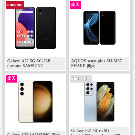
楽天
docomo
Galaxy A22 5G SC-56B
AQUOS sense plus SH-M07
docomo SAMSUNG
SHARP 楽天
楽天
SIM フリー
Galaxy S21 Ultra 5G
Galaxy S23 SAMSUNG 楽天