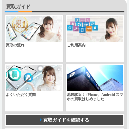
Ultra
買取ガイド
5G
SingleSIM
Snapdragon888
RAM12GB
買取の流れ
ご利用案内
SAMSUNG
個
よくいただく質問
池袋駅近く iPhone、Android スマ
ホの買取はじめました
買取ガイドを確認する