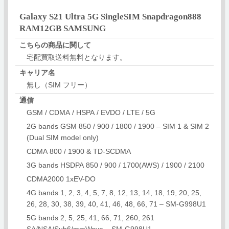
Galaxy S21 Ultra 5G SingleSIM Snapdragon888
RAM12GB SAMSUNG
こちらの商品に関して
宅配買取送料無料となります。
キャリア名
無し（SIM フリー）
通信
GSM / CDMA / HSPA / EVDO / LTE / 5G
2G bands GSM 850 / 900 / 1800 / 1900 – SIM 1 & SIM 2
(Dual SIM model only)
CDMA 800 / 1900 & TD-SCDMA
3G bands HSDPA 850 / 900 / 1700(AWS) / 1900 / 2100
CDMA2000 1xEV-DO
4G bands 1, 2, 3, 4, 5, 7, 8, 12, 13, 14, 18, 19, 20, 25,
26, 28, 30, 38, 39, 40, 41, 46, 48, 66, 71 – SM-G998U1
5G bands 2, 5, 25, 41, 66, 71, 260, 261
SA/NSA/Sub6/mmWave – SM-G998U1