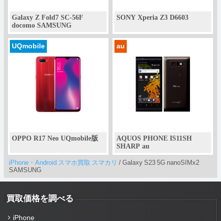
Galaxy Z Fold7 SC-56F
SONY Xperia Z3 D6603
docomo SAMSUNG
UQmobile
au
OPPO R17 Neo UQmobile版
AQUOS PHONE IS11SH
SHARP au
iPhone・Android スマホ買取 スマカリ
/
Galaxy S23 5G nanoSIMx2
SAMSUNG
買取価格を調べる
iPhone