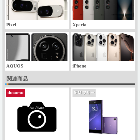
Pixel
Xperia
AQUOS
iPhone
関連商品
docomo
SIM フリー