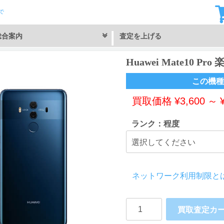
で
総合案内
査定を上げる
Huawei Mate10 P
この機種
買取価格
¥
3,600
～
ランク：程度
ネットワーク利用制限と
Huawei
買取査定カ
Mate10