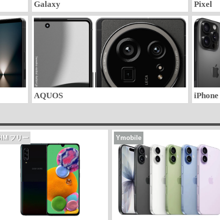
Galaxy
Pixel
AQUOS
iPhone
SIM フリー
Ymobile