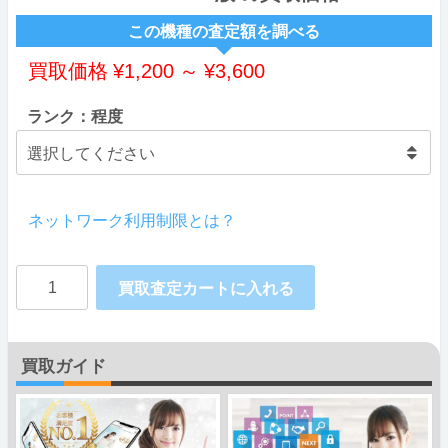
この機種の査定額を調べる
買取価格
¥
1,200
～
¥
3,600
ランク：程度
ネットワーク利用制限とは？
Huawei
買取査定カートに入れる
P20
lite
買取ガイド
mineo
版
個