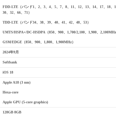
FDD‑LTE（バンド1、2、3、4、5、7、8、11、12、13、14、17、18、1
30、32、66、71）
TDD‑LTE（バンド34、38、39、40、41、42、48、53）
UMTS/HSPA+/DC-HSDPA（850、900、1,700/2,100、1,900、2,100MH
GSM/EDGE（850、900、1,800、1,900MHz）
2024年9月
Softbank
iOS 18
Apple A18 (3 nm)
Hexa-core
Apple GPU (5-core graphics)
128GB 8GB