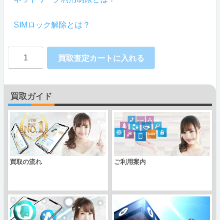
SIMロック解除とは？
赤
買取査定カートに入れる
ロ
ム
買取ガイド
Galaxy
S21+
5G
SCG10
買取の流れ
ご利用案内
SAMSUNG
au
個