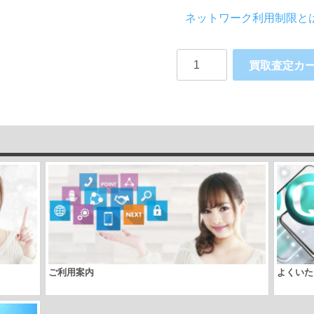
ネットワーク利用制限と
赤
買取査定カ
ロ
ム
iPhone12
Pro
Softbank
個
ご利用案内
よくいた