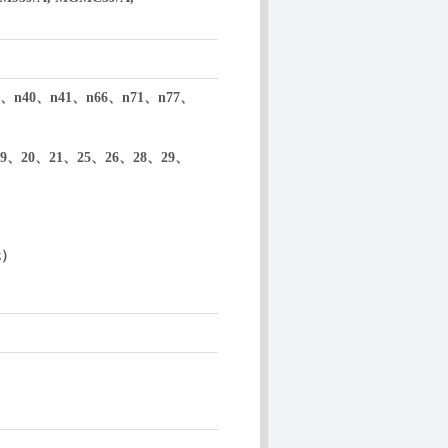
、n40、n41、n66、n71、n77、
9、20、21、25、26、28、29、
z）