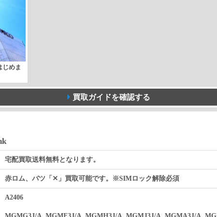
取はじめま
買取ガイドを確認する
nk
宅配買取送料無料となります。
赤ロム、バツ「✕」買取可能です。※SIMロック解除必須
A2406
MGMG3J/A, MGMF3J/A, MGMH3J/A, MGMJ3J/A, MGMA3J/A, MG