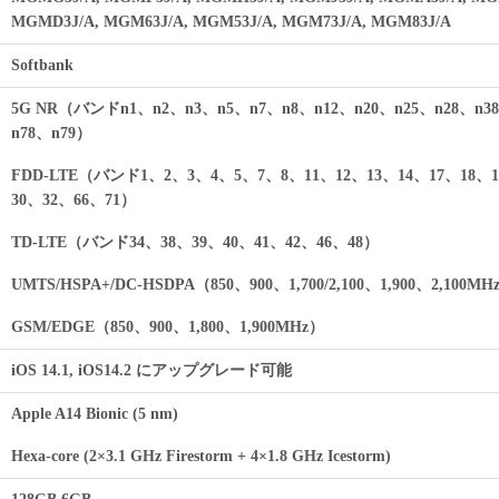
MGMD3J/A, MGM63J/A, MGM53J/A, MGM73J/A, MGM83J/A
Softbank
5G NR（バンドn1、n2、n3、n5、n7、n8、n12、n20、n25、n28、n38
n78、n79）
FDD-LTE（バンド1、2、3、4、5、7、8、11、12、13、14、17、18、1
30、32、66、71）
TD-LTE（バンド34、38、39、40、41、42、46、48）
UMTS/HSPA+/DC-HSDPA（850、900、1,700/2,100、1,900、2,100MH
GSM/EDGE（850、900、1,800、1,900MHz）
iOS 14.1, iOS14.2 にアップグレード可能
Apple A14 Bionic (5 nm)
Hexa-core (2×3.1 GHz Firestorm + 4×1.8 GHz Icestorm)