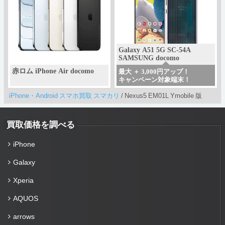
Galaxy A51 5G SC-54A
SAMSUNG docomo
赤ロム iPhone Air docomo
最大 ＋ 3,000円アップ！
キャンペーン対象端末！
iPhone・Android スマホ買取 スマカリ
/
Nexus5 EM01L Ymobile 版
買取価格を調べる
iPhone
Galaxy
Xperia
AQUOS
arrows