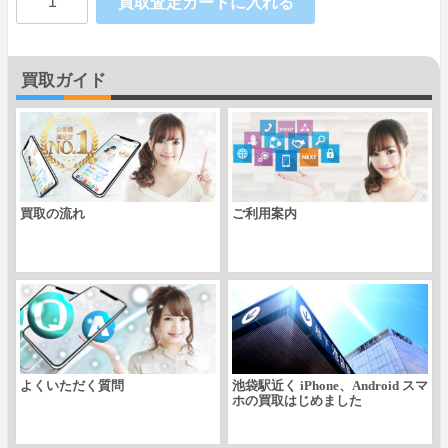
買取査定カートに入れる
EM01L
Ymobile
買取ガイド
版
個
買取の流れ
ご利用案内
よくいただく質問
池袋駅近く iPhone、Android スマ
ホの買取はじめました