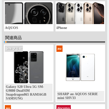
AQUOS
iPhone
関連商品
au
SIM フリー
Galaxy S20 Ultra 5G SM-
G9880 DualSIM
SHARP au AQUOS SERIE
Snapdragon865 RAM16GB
mini SHV33
SAMSUNG
au
docomo