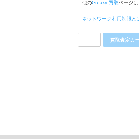
他の
Galaxy 買取
ページは
ネットワーク利用制限と
SAMSUNG
買取査定カ
Galaxy
S10e
Dual-
SIM
SM-
G970F/DS
RAM8GB
個