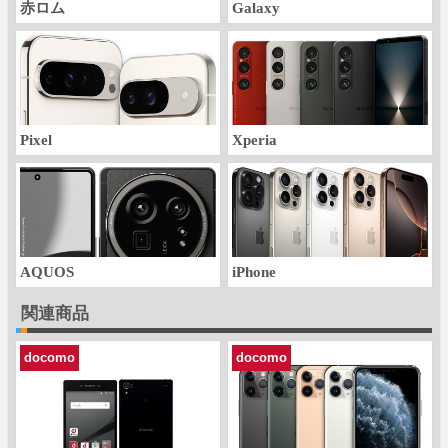
赤ロム
Galaxy
Pixel
Xperia
AQUOS
iPhone
関連商品
docomo
docomo