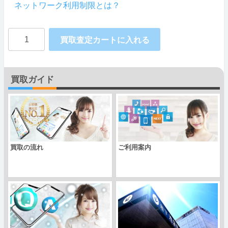
ネットワーク利用制限とは？
SAMSUNG
買取査定カートに入れる
Galaxy
S20
買取ガイド
Plus
4G
SM-
G985F/DS
買取の流れ
ご利用案内
DualSIM
Exynos990
RAM8GB
個