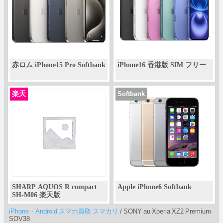
赤ロム iPhone15 Pro Softbank
iPhone16 香港版 SIM フリー
楽天
Softbank
SHARP AQUOS R compact
Apple iPhone6 Softbank
SH-M06 楽天版
iPhone・Android スマホ買取 スマカリ
/
SONY au Xperia XZ2 Premium
SOV38