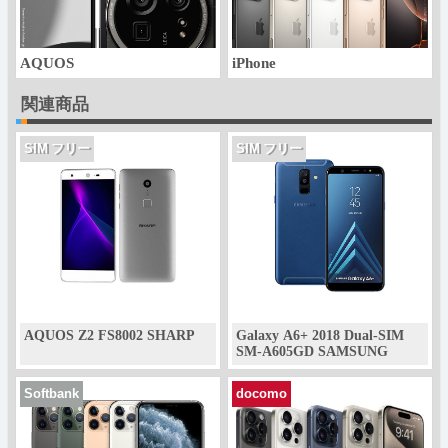
AQUOS
iPhone
関連商品
SIM フリー
SIM フリー
AQUOS Z2 FS8002 SHARP
Galaxy A6+ 2018 Dual-SIM
SM-A605GD SAMSUNG
Softbank
docomo