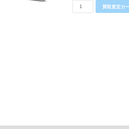
SONY
買取査定カ
Xperia
XA
Ultra
Dual
F3216
個