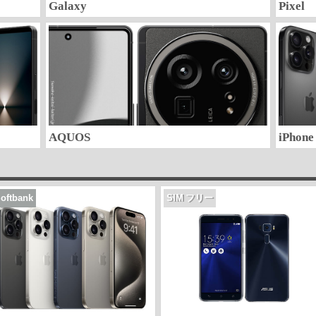
Galaxy
Pixel
AQUOS
iPhone
oftbank
SIM フリー