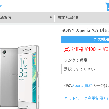
で
総合案内
査定を上げる
SONY Xperia XA Ul
この機種
買取価格
¥
400
～
¥
2
ランク：程度
他の
Xperia 買取
ページは
ネットワーク利用制限と