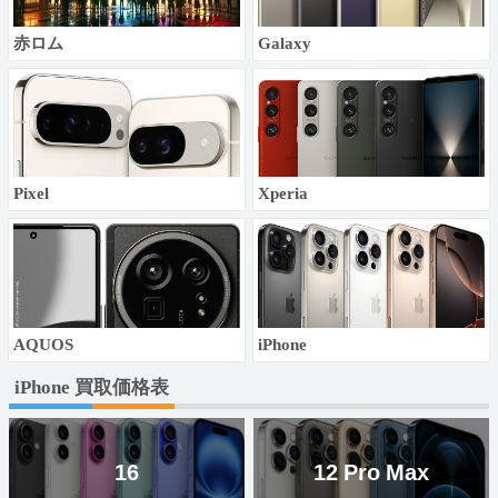
赤ロム
Galaxy
Pixel
Xperia
AQUOS
iPhone
iPhone 買取価格表
16
12 Pro Max