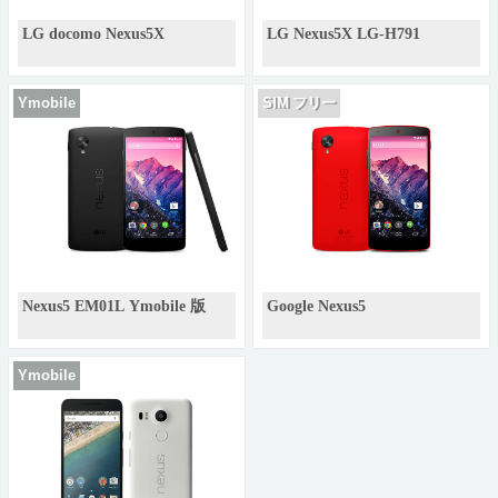
LG docomo Nexus5X
LG Nexus5X LG-H791
Ymobile
SIM フリー
Nexus5 EM01L Ymobile 版
Google Nexus5
Ymobile