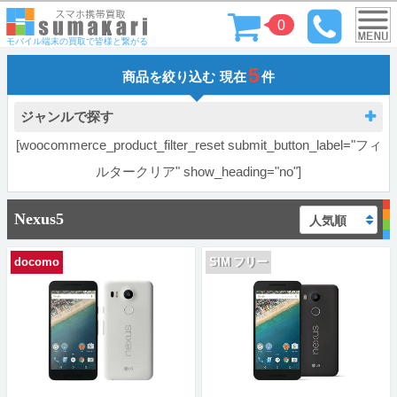
0
モバイル端末の買取で皆様と繋がる
5
商品を絞り込む
現在
件
ジャンルで探す
[woocommerce_product_filter_reset submit_button_label="フィ
ルタークリア" show_heading="no"]
Nexus5
docomo
SIM フリー