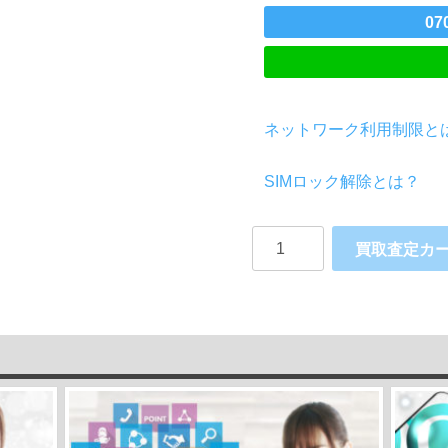
07
ネットワーク利用制限と
SIMロック解除とは？
赤
買取査定カ
ロ
ム
Galaxy
S21
5G SC-
51B