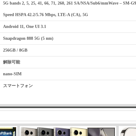
5G bands 2, 5, 25, 41, 66, 71, 260, 261 SA/NSA/Sub6/mmWave – SM-G
Speed HSPA 42.2/5.76 Mbps, LTE-A (CA), 5G
Android 11, One UI 3.1
Snapdragon 888 5G (5 nm)
256GB / 8GB
解除可能
nano-SIM
スマートフォン