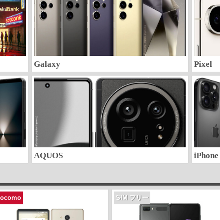
Galaxy
Pixel
AQUOS
iPhone
docomo
SIM フリー