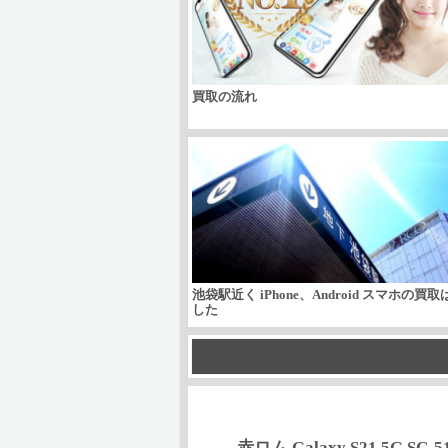
買取の流れ
池袋駅近く iPhone、Android スマホの買
した
赤ロム Galaxy S21 5G SC-