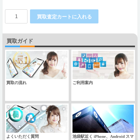
Apple
買取査定カートに入れる
iPhone13
256GB
買取ガイド
Softbank
個
買取の流れ
ご利用案内
よくいただく質問
池袋駅近く iPhone、Android スマ