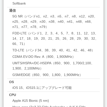
Softbank
通信
5G NR（バンドn1、n2、n3、n5、n7、n8、n12、n20、
n25、n28、n29、n30、n38、n40、n41、n48、n66、
n71、n77、n78、n79）
FDD-LTE（バンド1、2、3、4、5、7、8、11、12、13、
14、17、18、19、20、21、25、26、28、29、30、32、
66、71）
TD-LTE（バンド34、38、39、40、41、42、46、48）
CDMA EV-DO Rev. A（800、1,900MHz）
UMTS/HSPA+/DC-HSDPA（850、900、1,700/2,100、
1,900、2,100MHz）
GSM/EDGE（850、900、1,800、1,900MHz）
OS
iOS 15、iOS15.1にアップグレード可能
CPU
Apple A15 Bionic (5 nm)
Hexa-core (2×3.22 GHz Avalanche + 4xX.X GHz